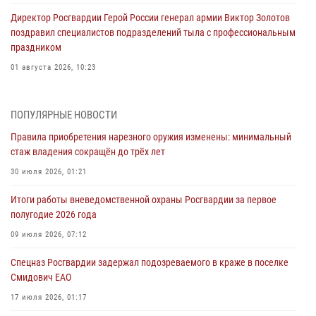
Директор Росгвардии Герой России генерал армии Виктор Золотов
поздравил специалистов подразделений тыла с профессиональным
праздником
01 августа 2026, 10:23
1 августа – День дежурной службы войск национальной гвардии
Российской Федерации
ПОПУЛЯРНЫЕ НОВОСТИ
01 августа 2026, 10:21
Правила приобретения нарезного оружия изменены: минимальный
стаж владения сокращён до трёх лет
В Росгвардии вспоминают российских воинов, погибших в Первой
мировой войне 1914-1918 годов
30 июля 2026, 01:21
01 августа 2026, 10:19
Итоги работы вневедомственной охраны Росгвардии за первое
полугодие 2026 года
Внесены изменения в правила проведения контрольного отстрела
гражданского оружия
09 июля 2026, 07:12
31 июля 2026, 01:48
Спецназ Росгвардии задержал подозреваемого в краже в поселке
Смидович ЕАО
Правила приобретения нарезного оружия изменены: минимальный
стаж владения сокращён до трёх лет
17 июля 2026, 01:17