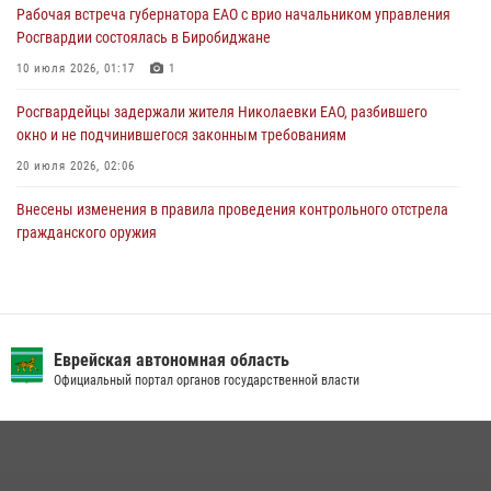
30 июля 2026, 01:21
Рабочая встреча губернатора ЕАО с врио начальником управления
Росгвардии состоялась в Биробиджане
10 июля 2026, 01:17
1
Росгвардейцы задержали жителя Николаевки ЕАО, разбившего
окно и не подчинившегося законным требованиям
20 июля 2026, 02:06
Внесены изменения в правила проведения контрольного отстрела
гражданского оружия
31 июля 2026, 01:48
Сотрудники СОБР «Харза» познакомили детей с работой спецназа в
рамках акции «Каникулы с Росгвардией»
Еврейская автономная область
23 июля 2026, 00:16
2
Официальный портал органов государственной власти
Инспекторы Росгвардии ЕАО принимают оружие — с выплатой
вознаграждения либо для передачи подразделениям СВО
21 июля 2026, 04:18