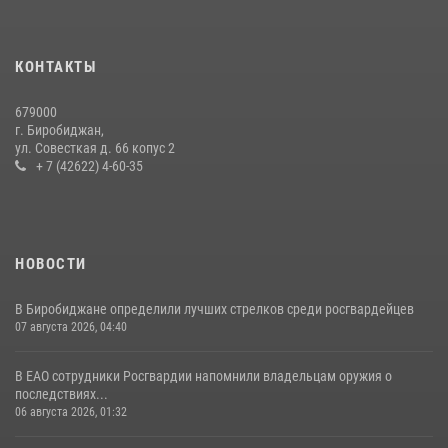
Команда из ЕАО - победитель чемпионата Восточного округа
Росгвардии по мини-футболу
15 июля 2026, 07:12
1
КОНТАКТЫ
Спецназовцы СОБР «Харза» ЕАО обучили ребят из Движения
679000
Первых основам самообороны
г. Биробиджан,
ул. Совесткая д. 66 копус 2
13 июля 2026, 02:04
3
+ 7 (42622) 4-60-35
НОВОСТИ
В Биробиджане определили лучших стрелков среди росгвардейцев
07 августа 2026, 04:40
В ЕАО сотрудники Росгвардии напомнили владельцам оружия о
последствиях...
06 августа 2026, 01:32