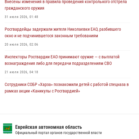
Внесены изменения в правила проведения контрольного отстрела
03 августа 2026, 05:59
гражданского оружия
Директор Росгвардии Герой России генерал армии Виктор Золотов
31 июля 2026, 01:48
поздравил специалистов подразделений тыла с профессиональным
Росгвардейцы задержали жителя Николаевки ЕАО, разбившего
праздником
окно и не подчинившегося законным требованиям
01 августа 2026, 10:23
20 июля 2026, 02:06
Инспекторы Росгвардии ЕАО принимают оружие — с выплатой
вознаграждения либо для передачи подразделениям СВО
21 июля 2026, 04:18
Сотрудники СОБР «Харза» познакомили детей с работой спецназа в
рамках акции «Каникулы с Росгвардией»
23 июля 2026, 00:16
2
Команда из ЕАО - победитель чемпионата Восточного округа
Росгвардии по мини-футболу
Еврейская автономная область
15 июля 2026, 07:12
1
Официальный портал органов государственной власти