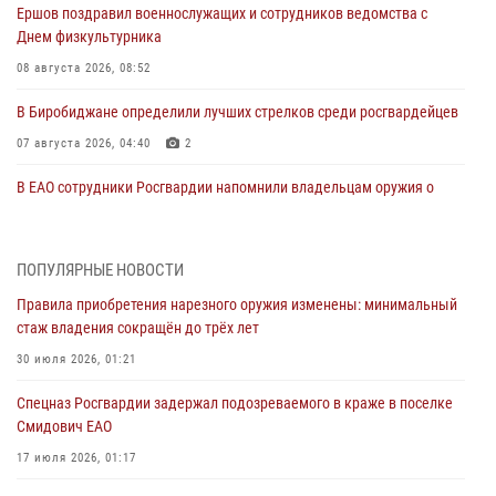
Ершов поздравил военнослужащих и сотрудников ведомства с
Днем физкультурника
08 августа 2026, 08:52
В Биробиджане определили лучших стрелков среди росгвардейцев
07 августа 2026, 04:40
2
В ЕАО сотрудники Росгвардии напомнили владельцам оружия о
последствиях несвоевременной оплаты штрафов
06 августа 2026, 01:32
ПОПУЛЯРНЫЕ НОВОСТИ
Росгвардейцы познакомили воспитанников соццентра со своей
Правила приобретения нарезного оружия изменены: минимальный
службой в рамках акции «Каникулы с Росгвардией» в Биробиджане
стаж владения сокращён до трёх лет
05 августа 2026, 01:41
3
30 июля 2026, 01:21
Ваш автомобиль под надёжной охраной Росгвардии
Спецназ Росгвардии задержал подозреваемого в краже в поселке
04 августа 2026, 06:23
Смидович ЕАО
Сотрудники Росгвардии напомнили жителям Еврейской автономии
17 июля 2026, 01:17
о преимуществах электронных госуслуг