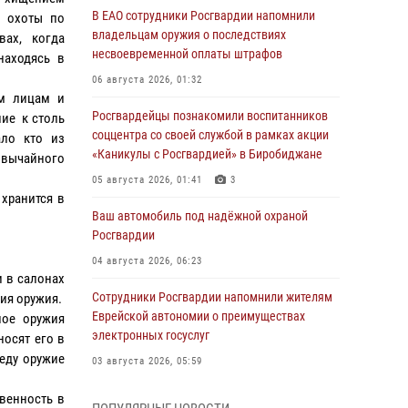
В ЕАО сотрудники Росгвардии напомнили
я охоты по
владельцам оружия о последствиях
вах, когда
несвоевременной оплаты штрафов
находясь в
06 августа 2026, 01:32
им лицам и
Росгвардейцы познакомили воспитанников
ние к столь
соццентра со своей службой в рамках акции
ло кто из
«Каникулы с Росгвардией» в Биробиджане
звычайного
05 августа 2026, 01:41
3
 хранится в
Ваш автомобиль под надёжной охраной
Росгвардии
04 августа 2026, 06:23
и в салонах
Сотрудники Росгвардии напомнили жителям
ния оружия.
Еврейской автономии о преимуществах
ное оружия
электронных госуслуг
осят его в
реду оружие
03 августа 2026, 05:59
Директор Росгвардии Герой России генерал
венность в