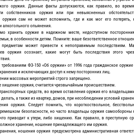
кого оружия. Данные факты допускаются, как правило, во врем
сти собственников оружия или при невыясненных обстоятельст
 оружия сам не может вспомнить, где и как мог его потерять, 
и алкогольного опьянения.
имо хранить оружие в надежном месте, недоступном посторонн
емьи, в особенности детям. Помните: ваше безответственное отноше
 предметам может привести к непоправимым последствиям. Ма
цев оружия осознает, какие могут быть последствия этого чре
твия.
 требованиям ФЗ-150 «Об оружии» от 1996 года гражданское оружие
 хранения и исключающих доступ к нему посторонних лиц.
дении массовых мероприятий строго запрещено.
е хищение оружия, считается чрезвычайным происшествием.
транспортных средств, во время оставления оружия его владельцам
я делать, а также из квартир, домов, при несоблюдении условий хране
ния оружия. Следует помнить, что короткоствольное, бесстволь
 ремешком безопасности, но часто владельцы оружия самообороны н
 что приводит к утери, либо хищению. Как правило, в преступную с
 должное хранение, ношение принадлежащего им оружия.
анения, ношения оружия предусмотрена административная ответст