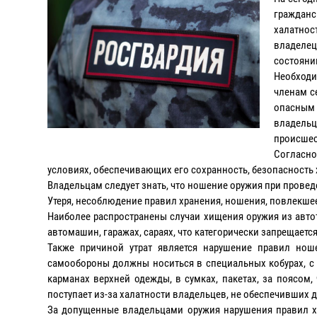
гражданс
халатно
владелец
состояни
Необход
членам с
опасным
владель
происшес
Согласно
условиях, обеспечивающих его сохранность, безопасность
Владельцам следует знать, что ношение оружия при прове
Утеря, несоблюдение правил хранения, ношения, повлекше
Наиболее распространены случаи хищения оружия из авто
автомашин, гаражах, сараях, что категорически запрещаетс
Также причиной утрат является нарушение правил ноше
самообороны должны носиться в специальных кобурах, с
карманах верхней одежды, в сумках, пакетах, за поясом,
поступает из-за халатности владельцев, не обеспечивших
За допущенные владельцами оружия нарушения правил хр