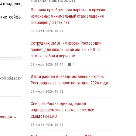
ПОПУЛЯРНЫЕ НОВОСТИ
армии Виктор Золотов поздравил
ия владелец
специалистов подразделений тыла с
Правила приобретения нарезного оружия
профессиональным праздником
изменены: минимальный стаж владения
акие сейфы
сокращён до трёх лет
01 августа 2026, 10:23
30 июля 2026, 01:21
1 августа – День дежурной службы войск
национальной гвардии Российской
Сотрудник ОМОН «Мизрэх» Росгвардии
Федерации
провёл для школьников акцию ко Дню
семьи, любви и верности
01 августа 2026, 10:21
08 июля 2026, 01:14
4
В Росгвардии вспоминают российских
воинов, погибших в Первой мировой войне
Итоги работы вневедомственной охраны
ной области
1914-1918 годов
Росгвардии за первое полугодие 2026 года
01 августа 2026, 10:19
09 июля 2026, 07:12
Внесены изменения в правила проведения
Спецназ Росгвардии задержал
контрольного отстрела гражданского оружия
подозреваемого в краже в поселке
Смидович ЕАО
ующая →
31 июля 2026, 01:48
17 июля 2026, 01:17
Правила приобретения нарезного оружия