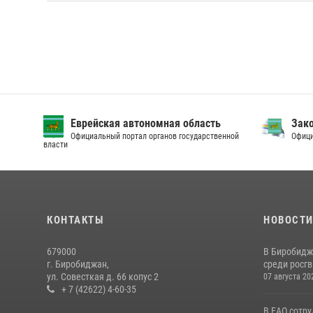
Еврейская автономная область
Зак
Официальный портал органов государственной
Офици
власти
КОНТАКТЫ
НОВОСТ
679000
В Биробидж
г. Биробиджан,
среди росг
ул. Совесткая д. 66 копус 2
07 августа 20
+ 7 (42622) 4-60-35
В ЕАО сотр