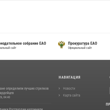
онодательное собрание ЕАО
Прокуратура ЕАО
альный сайт
Официальный сайт
И
НАВИГАЦИЯ
ане определили лучших стрелков
Новости
вардейцев
Карта сайта
26, 04:40
П
удники Росгвардии напомнили