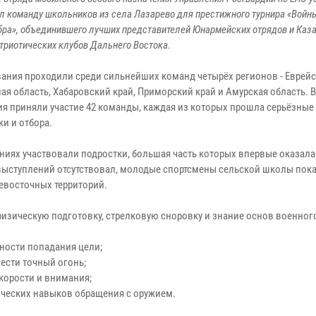
л команду школьников из села Лазарево для престижного турнира «Войны
ра», объединившего лучших представителей Юнармейских отрядов и Каз
триотических клубов Дальнего Востока.
ания проходили среди сильнейших команд четырёх регионов - Еврейс
ая область, Хабаровский край, Приморский край и Амурская область. 
ия приняли участие 42 команды, каждая из которых прошла серьёзные
и и отбора.
аниях участвовали подростки, большая часть которых впервые оказала
выступлений отсутствовал, молодые спортсмены сельской школы пок
евосточных территорий.
зическую подготовку, стрелковую сноровку и знание основ военного
чности попадания цели;
ести точный огонь;
скорости и внимания;
ических навыков обращения с оружием.