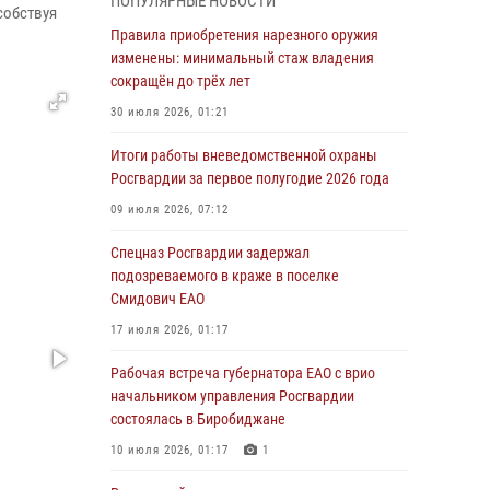
ПОПУЛЯРНЫЕ НОВОСТИ
армии Виктор Золотов поздравил
собствуя
специалистов подразделений тыла с
Правила приобретения нарезного оружия
профессиональным праздником
изменены: минимальный стаж владения
сокращён до трёх лет
01 августа 2026, 10:23
30 июля 2026, 01:21
1 августа – День дежурной службы войск
национальной гвардии Российской
Итоги работы вневедомственной охраны
Федерации
Росгвардии за первое полугодие 2026 года
01 августа 2026, 10:21
09 июля 2026, 07:12
В Росгвардии вспоминают российских
Спецназ Росгвардии задержал
воинов, погибших в Первой мировой войне
подозреваемого в краже в поселке
1914-1918 годов
Смидович ЕАО
01 августа 2026, 10:19
17 июля 2026, 01:17
Внесены изменения в правила проведения
Рабочая встреча губернатора ЕАО с врио
контрольного отстрела гражданского оружия
начальником управления Росгвардии
состоялась в Биробиджане
31 июля 2026, 01:48
10 июля 2026, 01:17
1
Правила приобретения нарезного оружия