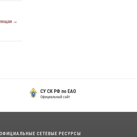
футболу
15 июля 2026, 07:12
1
ующая →
Спецназовцы СОБР «Харза» ЕАО обучили
ребят из Движения Первых основам
самообороны
13 июля 2026, 02:04
3
СУ СК РФ по ЕАО
Официальный сайт
ОФИЦИАЛЬНЫЕ СЕТЕВЫЕ РЕСУРСЫ