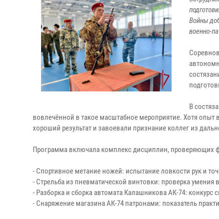
подготови
Войны доб
военно-па
Соревнов
автономн
состязан
подготовк
В состяз
вовлечённой в такое масштабное мероприятие. Хотя опыт 
хороший результат и завоевали признание коллег из дальн
Программа включала комплекс дисциплин, проверяющих фи
- Спортивное метание ножей: испытание ловкости рук и то
- Стрельба из пневматической винтовки: проверка умения в
- Разборка и сборка автомата Калашникова АК-74: конкурс 
- Снаряжение магазина АК-74 патронами: показатель практ