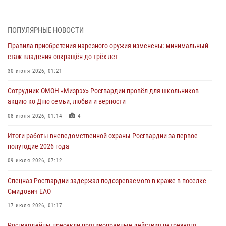
01 августа 2026, 10:19
Внесены изменения в правила проведения контрольного отстрела
ПОПУЛЯРНЫЕ НОВОСТИ
гражданского оружия
Правила приобретения нарезного оружия изменены: минимальный
31 июля 2026, 01:48
стаж владения сокращён до трёх лет
Правила приобретения нарезного оружия изменены: минимальный
30 июля 2026, 01:21
стаж владения сокращён до трёх лет
Сотрудник ОМОН «Мизрэх» Росгвардии провёл для школьников
30 июля 2026, 01:21
акцию ко Дню семьи, любви и верности
Росгвардейцы задержали гражданина за хулиганство и попытку
08 июля 2026, 01:14
4
повреждения имущества в одной из гостиниц Биробиджана
Итоги работы вневедомственной охраны Росгвардии за первое
29 июля 2026, 01:05
полугодие 2026 года
В Биробиджане почтили небесного покровителя
09 июля 2026, 07:12
Росгвардии — святого князя Владимира
Спецназ Росгвардии задержал подозреваемого в краже в поселке
28 июля 2026, 01:42
3
Смидович ЕАО
17 июля 2026, 01:17
Росгвардейцы пресекли противоправные действия нетрезвого