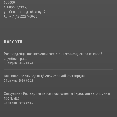
679000
вознаграждения либо для передачи подразделениям СВО
г. Биробиджан,
ул. Совесткая д. 66 копус 2
21 июля 2026, 04:18
+ 7 (42622) 4-60-35
НОВОСТИ
Росгвардейцы познакомили воспитанников соццентра со своей
службой в ра...
05 августа 2026, 01:41
Ваш автомобиль под надёжной охраной Росгвардии
04 августа 2026, 06:23
Сотрудники Росгвардии напомнили жителям Еврейской автономии о
преимуще...
03 августа 2026, 05:59