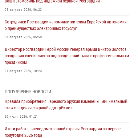
Ваш автомобиль под надёжной охраной Росгвардии
04 августа 2026, 06:23
Сотрудники Росгвардии напомнили жителям Еврейской автономии
о преимуществах электронных госуслуг
03 августа 2026, 05:59
Директор Росгвардии Герой России генерал армии Виктор Золотов
поздравил специалистов подразделений тыла с профессиональным
праздником
01 августа 2026, 10:23
1 августа – День дежурной службы войск национальной гвардии
Российской Федерации
ПОПУЛЯРНЫЕ НОВОСТИ
01 августа 2026, 10:21
Правила приобретения нарезного оружия изменены: минимальный
стаж владения сокращён до трёх лет
В Росгвардии вспоминают российских воинов, погибших в Первой
мировой войне 1914-1918 годов
30 июля 2026, 01:21
01 августа 2026, 10:19
Итоги работы вневедомственной охраны Росгвардии за первое
полугодие 2026 года