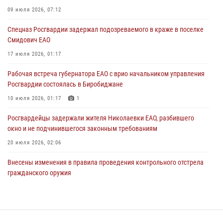
Внесены изменения в правила проведения контрольного отстрела
гражданского оружия
09 июля 2026, 07:12
31 июля 2026, 01:48
Спецназ Росгвардии задержал подозреваемого в краже в поселке
Смидович ЕАО
Правила приобретения нарезного оружия изменены: минимальный
стаж владения сокращён до трёх лет
17 июля 2026, 01:17
30 июля 2026, 01:21
Рабочая встреча губернатора ЕАО с врио начальником управления
Росгвардии состоялась в Биробиджане
10 июля 2026, 01:17
1
Росгвардейцы задержали жителя Николаевки ЕАО, разбившего
окно и не подчинившегося законным требованиям
20 июля 2026, 02:06
Внесены изменения в правила проведения контрольного отстрела
гражданского оружия
31 июля 2026, 01:48
Сотрудники СОБР «Харза» познакомили детей с работой спецназа в
рамках акции «Каникулы с Росгвардией»