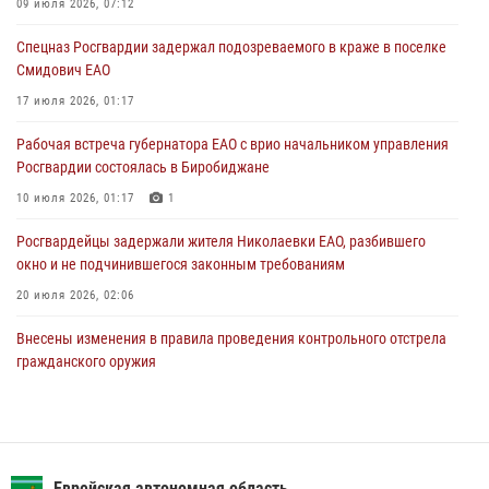
гражданского оружия
09 июля 2026, 07:12
31 июля 2026, 01:48
Спецназ Росгвардии задержал подозреваемого в краже в поселке
Смидович ЕАО
Правила приобретения нарезного оружия изменены: минимальный
стаж владения сокращён до трёх лет
17 июля 2026, 01:17
30 июля 2026, 01:21
Рабочая встреча губернатора ЕАО с врио начальником управления
Росгвардии состоялась в Биробиджане
10 июля 2026, 01:17
1
Росгвардейцы задержали жителя Николаевки ЕАО, разбившего
окно и не подчинившегося законным требованиям
20 июля 2026, 02:06
Внесены изменения в правила проведения контрольного отстрела
гражданского оружия
31 июля 2026, 01:48
Сотрудники СОБР «Харза» познакомили детей с работой спецназа в
рамках акции «Каникулы с Росгвардией»
Еврейская автономная область