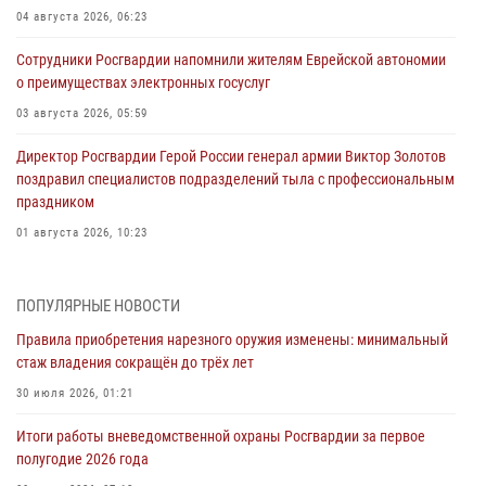
04 августа 2026, 06:23
Сотрудники Росгвардии напомнили жителям Еврейской автономии
о преимуществах электронных госуслуг
03 августа 2026, 05:59
Директор Росгвардии Герой России генерал армии Виктор Золотов
поздравил специалистов подразделений тыла с профессиональным
праздником
01 августа 2026, 10:23
1 августа – День дежурной службы войск национальной гвардии
Российской Федерации
ПОПУЛЯРНЫЕ НОВОСТИ
01 августа 2026, 10:21
Правила приобретения нарезного оружия изменены: минимальный
стаж владения сокращён до трёх лет
В Росгвардии вспоминают российских воинов, погибших в Первой
мировой войне 1914-1918 годов
30 июля 2026, 01:21
01 августа 2026, 10:19
Итоги работы вневедомственной охраны Росгвардии за первое
полугодие 2026 года
Внесены изменения в правила проведения контрольного отстрела