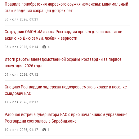
Правила приобретения нарезного оружия изменены: минимальный
01 августа 2026, 10:19
стаж владения сокращён до трёх лет
Внесены изменения в правила проведения контрольного отстрела
30 июля 2026, 01:21
гражданского оружия
Сотрудник ОМОН «Мизрэх» Росгвардии провёл для школьников
31 июля 2026, 01:48
акцию ко Дню семьи, любви и верности
Правила приобретения нарезного оружия изменены: минимальный
08 июля 2026, 01:14
4
стаж владения сокращён до трёх лет
Итоги работы вневедомственной охраны Росгвардии за первое
30 июля 2026, 01:21
полугодие 2026 года
Росгвардейцы задержали гражданина за хулиганство и попытку
09 июля 2026, 07:12
повреждения имущества в одной из гостиниц Биробиджана
Спецназ Росгвардии задержал подозреваемого в краже в поселке
29 июля 2026, 01:05
Смидович ЕАО
17 июля 2026, 01:17
Рабочая встреча губернатора ЕАО с врио начальником управления
Росгвардии состоялась в Биробиджане
10 июля 2026, 01:17
1