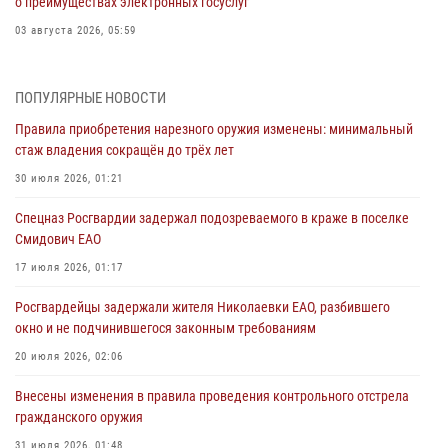
о преимуществах электронных госуслуг
03 августа 2026, 05:59
Директор Росгвардии Герой России генерал армии Виктор Золотов
поздравил специалистов подразделений тыла с профессиональным
ПОПУЛЯРНЫЕ НОВОСТИ
праздником
Правила приобретения нарезного оружия изменены: минимальный
01 августа 2026, 10:23
стаж владения сокращён до трёх лет
1 августа – День дежурной службы войск национальной гвардии
30 июля 2026, 01:21
Российской Федерации
Спецназ Росгвардии задержал подозреваемого в краже в поселке
01 августа 2026, 10:21
Смидович ЕАО
В Росгвардии вспоминают российских воинов, погибших в Первой
17 июля 2026, 01:17
мировой войне 1914-1918 годов
Росгвардейцы задержали жителя Николаевки ЕАО, разбившего
01 августа 2026, 10:19
окно и не подчинившегося законным требованиям
Внесены изменения в правила проведения контрольного отстрела
20 июля 2026, 02:06
гражданского оружия
Внесены изменения в правила проведения контрольного отстрела
31 июля 2026, 01:48
гражданского оружия
31 июля 2026, 01:48