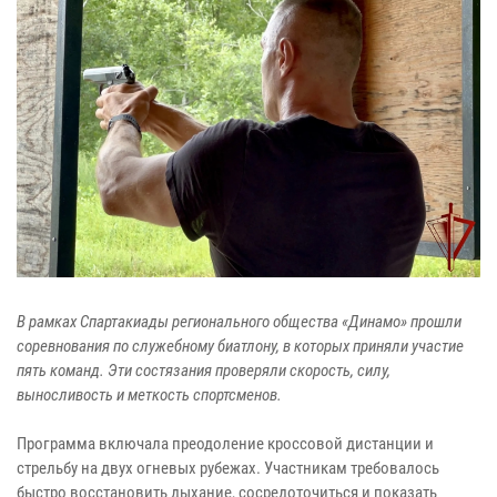
В рамках Спартакиады регионального общества «Динамо» прошли
соревнования по служебному биатлону, в которых приняли участие
пять команд. Эти состязания проверяли скорость, силу,
выносливость и меткость спортсменов.
Программа включала преодоление кроссовой дистанции и
стрельбу на двух огневых рубежах. Участникам требовалось
быстро восстановить дыхание, сосредоточиться и показать