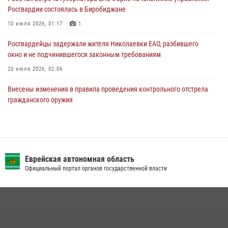
Росгвардии состоялась в Биробиджане
10 июля 2026, 01:17
1
Росгвардейцы задержали жителя Николаевки ЕАО, разбившего
окно и не подчинившегося законным требованиям
20 июля 2026, 02:06
Внесены изменения в правила проведения контрольного отстрела
гражданского оружия
31 июля 2026, 01:48
Сотрудники СОБР «Харза» познакомили детей с работой спецназа в
рамках акции «Каникулы с Росгвардией»
Еврейская автономная область
23 июля 2026, 00:16
2
Официальный портал органов государственной власти
Инспекторы Росгвардии ЕАО принимают оружие — с выплатой
вознаграждения либо для передачи подразделениям СВО
21 июля 2026, 04:18
Команда из ЕАО - победитель чемпионата Восточного округа