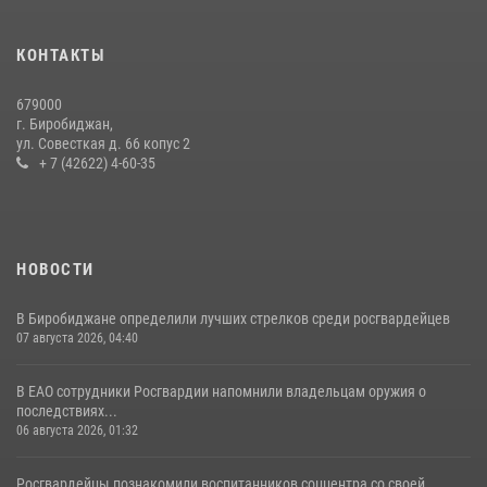
Росгвардии по мини-футболу
15 июля 2026, 07:12
1
КОНТАКТЫ
Спецназовцы СОБР «Харза» ЕАО обучили ребят из Движения
679000
Первых основам самообороны
г. Биробиджан,
ул. Совесткая д. 66 копус 2
13 июля 2026, 02:04
3
+ 7 (42622) 4-60-35
НОВОСТИ
В Биробиджане определили лучших стрелков среди росгвардейцев
07 августа 2026, 04:40
В ЕАО сотрудники Росгвардии напомнили владельцам оружия о
последствиях...
06 августа 2026, 01:32
Росгвардейцы познакомили воспитанников соццентра со своей