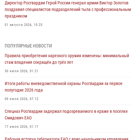
Директор Росгвардии Герой России генерал армии Виктор Золотов
поздравил специалистов подразделений тыла с профессиональным
праздником
01 августа 2026, 10:23
1 августа – День дежурной службы войск национальной гвардии
Российской Федерации
ПОПУЛЯРНЫЕ НОВОСТИ
01 августа 2026, 10:21
Правила приобретения нарезного оружия изменены: минимальный
стаж владения сокращён до трёх лет
В Росгвардии вспоминают российских воинов, погибших в Первой
мировой войне 1914-1918 годов
30 июля 2026, 01:21
01 августа 2026, 10:19
Итоги работы вневедомственной охраны Росгвардии за первое
полугодие 2026 года
Внесены изменения в правила проведения контрольного отстрела
гражданского оружия
09 июля 2026, 07:12
31 июля 2026, 01:48
Спецназ Росгвардии задержал подозреваемого в краже в поселке
Смидович ЕАО
Правила приобретения нарезного оружия изменены: минимальный
стаж владения сокращён до трёх лет
17 июля 2026, 01:17
30 июля 2026, 01:21
Рабочая встреча губернатора ЕАО с врио начальником управления