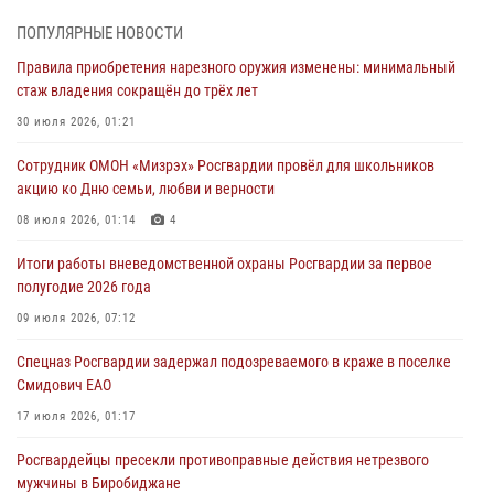
Внесены изменения в правила проведения контрольного отстрела
ПОПУЛЯРНЫЕ НОВОСТИ
гражданского оружия
Правила приобретения нарезного оружия изменены: минимальный
31 июля 2026, 01:48
стаж владения сокращён до трёх лет
Правила приобретения нарезного оружия изменены: минимальный
30 июля 2026, 01:21
стаж владения сокращён до трёх лет
Сотрудник ОМОН «Мизрэх» Росгвардии провёл для школьников
30 июля 2026, 01:21
акцию ко Дню семьи, любви и верности
Росгвардейцы задержали гражданина за хулиганство и попытку
08 июля 2026, 01:14
4
повреждения имущества в одной из гостиниц Биробиджана
Итоги работы вневедомственной охраны Росгвардии за первое
29 июля 2026, 01:05
полугодие 2026 года
В Биробиджане почтили небесного покровителя
09 июля 2026, 07:12
Росгвардии — святого князя Владимира
Спецназ Росгвардии задержал подозреваемого в краже в поселке
28 июля 2026, 01:42
3
Смидович ЕАО
17 июля 2026, 01:17
Росгвардейцы пресекли противоправные действия нетрезвого
мужчины в Биробиджане