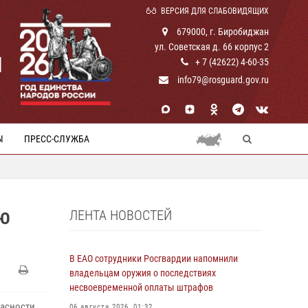
ВЕРСИЯ ДЛЯ СЛАБОВИДЯЩИХ
679000, г. Биробиджан
ул. Советская д. 66 корпус 2
И
+ 7 (42622) 4-60-35
info79@rosguard.gov.ru
Ы
ПРЕСС-СЛУЖБА
ЛЕНТА НОВОСТЕЙ
НЮ
В ЕАО сотрудники Росгвардии напомнили
владельцам оружия о последствиях
несвоевременной оплаты штрафов
пасности
06 августа 2026, 01:32