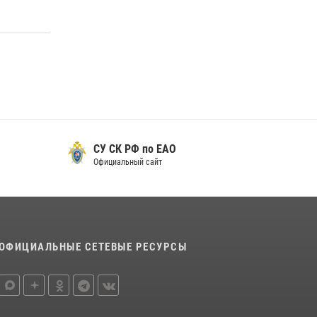
оружие — с выплатой вознаграждения либо
для передачи подразделениям СВО
21 июля 2026, 04:18
Более 70 объектов под охраной ЧОО
проверили сотрудники Росгвардии в ЕАО
08 июля 2026, 04:54
СУ СК РФ по ЕАО
Официальный сайт
ОФИЦИАЛЬНЫЕ СЕТЕВЫЕ РЕСУРСЫ