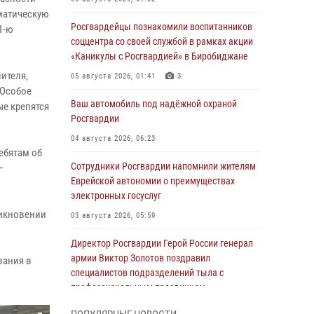
ематическую
Росгвардейцы познакомили воспитанников
1-ю
соццентра со своей службой в рамках акции
«Каникулы с Росгвардией» в Биробиджане
ителя,
05 августа 2026, 01:41
3
 Особое
Ваш автомобиль под надёжной охраной
е крепятся
Росгвардии
04 августа 2026, 06:23
ебятам об
Сотрудники Росгвардии напомнили жителям
–
Еврейской автономии о преимуществах
электронных госуслуг
никновении
03 августа 2026, 05:59
Директор Росгвардии Герой России генерал
армии Виктор Золотов поздравил
вания в
специалистов подразделений тыла с
профессиональным праздником
01 августа 2026, 10:23