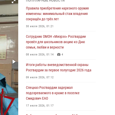
ПОПУЛЯРНЫЕ НОВОСТИ
1 августа – День дежурной службы войск
Правила приобретения нарезного оружия
национальной гвардии Российской
изменены: минимальный стаж владения
Федерации
сокращён до трёх лет
01 августа 2026, 10:21
30 июля 2026, 01:21
В Росгвардии вспоминают российских
Сотрудник ОМОН «Мизрэх» Росгвардии
воинов, погибших в Первой мировой войне
провёл для школьников акцию ко Дню
1914-1918 годов
семьи, любви и верности
01 августа 2026, 10:19
08 июля 2026, 01:14
4
Внесены изменения в правила проведения
Итоги работы вневедомственной охраны
контрольного отстрела гражданского оружия
Росгвардии за первое полугодие 2026 года
31 июля 2026, 01:48
09 июля 2026, 07:12
Правила приобретения нарезного оружия
Спецназ Росгвардии задержал
изменены: минимальный стаж владения
подозреваемого в краже в поселке
сокращён до трёх лет
Смидович ЕАО
30 июля 2026, 01:21
17 июля 2026, 01:17