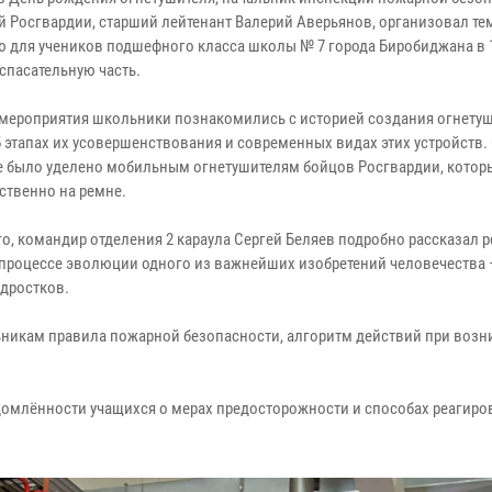
й Росгвардии, старший лейтенант Валерий Аверьянов, организовал т
ю для учеников подшефного класса школы № 7 города Биробиджана в 
спасательную часть.
 мероприятия школьники познакомились с историей создания огнетуш
б этапах их усовершенствования и современных видах этих устройств.
 было уделено мобильным огнетушителям бойцов Росгвардии, которы
ственно на ремне.
о, командир отделения 2 караула Сергей Беляев подробно рассказал р
 процессе эволюции одного из важнейших изобретений человечества 
одростков.
никам правила пожарной безопасности, алгоритм действий при воз
омлённости учащихся о мерах предосторожности и способах реагиро