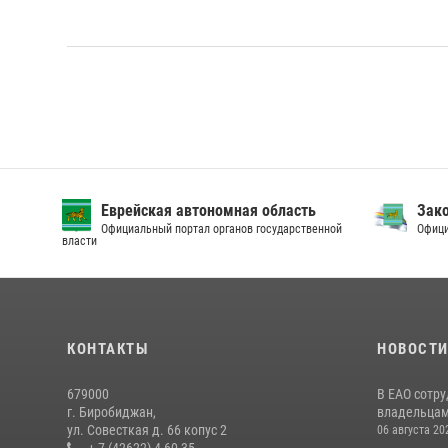
Еврейская автономная область
Зак
Официальный портал органов государственной
Офици
власти
КОНТАКТЫ
НОВОСТ
679000
В ЕАО сотр
г. Биробиджан,
владельцам 
ул. Совесткая д. 66 копус 2
06 августа 20