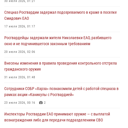
1 августа – День дежурной службы войск национальной гвардии
30 июля 2026, 01:21
Российской Федерации
Спецназ Росгвардии задержал подозреваемого в краже в поселке
01 августа 2026, 10:21
Смидович ЕАО
В Росгвардии вспоминают российских воинов, погибших в Первой
17 июля 2026, 01:17
мировой войне 1914-1918 годов
Росгвардейцы задержали жителя Николаевки ЕАО, разбившего
01 августа 2026, 10:19
окно и не подчинившегося законным требованиям
Внесены изменения в правила проведения контрольного отстрела
20 июля 2026, 02:06
гражданского оружия
Внесены изменения в правила проведения контрольного отстрела
31 июля 2026, 01:48
гражданского оружия
31 июля 2026, 01:48
Сотрудники СОБР «Харза» познакомили детей с работой спецназа в
рамках акции «Каникулы с Росгвардией»
23 июля 2026, 00:16
2
Инспекторы Росгвардии ЕАО принимают оружие — с выплатой
вознаграждения либо для передачи подразделениям СВО