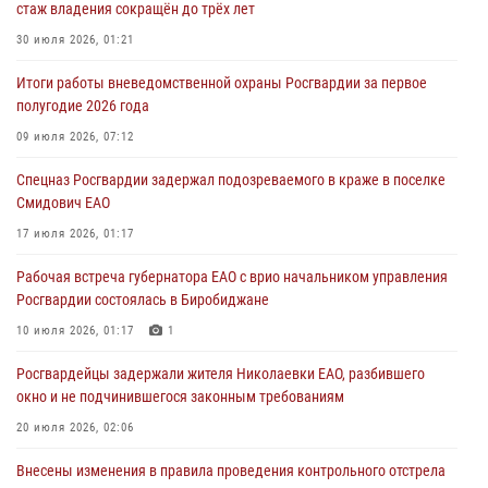
стаж владения сокращён до трёх лет
В Росгвардии вспоминают российских воинов, погибших в Первой
мировой войне 1914-1918 годов
30 июля 2026, 01:21
01 августа 2026, 10:19
Итоги работы вневедомственной охраны Росгвардии за первое
полугодие 2026 года
Внесены изменения в правила проведения контрольного отстрела
гражданского оружия
09 июля 2026, 07:12
31 июля 2026, 01:48
Спецназ Росгвардии задержал подозреваемого в краже в поселке
Смидович ЕАО
Правила приобретения нарезного оружия изменены: минимальный
стаж владения сокращён до трёх лет
17 июля 2026, 01:17
30 июля 2026, 01:21
Рабочая встреча губернатора ЕАО с врио начальником управления
Росгвардии состоялась в Биробиджане
10 июля 2026, 01:17
1
Росгвардейцы задержали жителя Николаевки ЕАО, разбившего
окно и не подчинившегося законным требованиям
20 июля 2026, 02:06
Внесены изменения в правила проведения контрольного отстрела