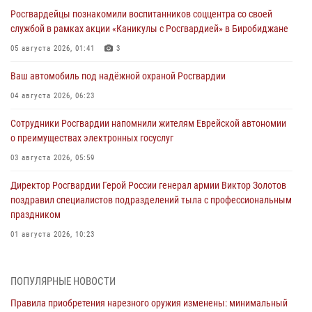
Росгвардейцы познакомили воспитанников соццентра со своей
службой в рамках акции «Каникулы с Росгвардией» в Биробиджане
05 августа 2026, 01:41
3
Ваш автомобиль под надёжной охраной Росгвардии
04 августа 2026, 06:23
Сотрудники Росгвардии напомнили жителям Еврейской автономии
о преимуществах электронных госуслуг
03 августа 2026, 05:59
Директор Росгвардии Герой России генерал армии Виктор Золотов
поздравил специалистов подразделений тыла с профессиональным
праздником
01 августа 2026, 10:23
1 августа – День дежурной службы войск национальной гвардии
Российской Федерации
ПОПУЛЯРНЫЕ НОВОСТИ
01 августа 2026, 10:21
Правила приобретения нарезного оружия изменены: минимальный