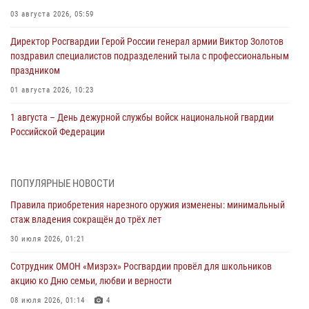
03 августа 2026, 05:59
Директор Росгвардии Герой России генерал армии Виктор Золотов
поздравил специалистов подразделений тыла с профессиональным
праздником
01 августа 2026, 10:23
1 августа – День дежурной службы войск национальной гвардии
Российской Федерации
01 августа 2026, 10:21
В Росгвардии вспоминают российских воинов, погибших в Первой
ПОПУЛЯРНЫЕ НОВОСТИ
мировой войне 1914-1918 годов
Правила приобретения нарезного оружия изменены: минимальный
01 августа 2026, 10:19
стаж владения сокращён до трёх лет
Внесены изменения в правила проведения контрольного отстрела
30 июля 2026, 01:21
гражданского оружия
Сотрудник ОМОН «Мизрэх» Росгвардии провёл для школьников
31 июля 2026, 01:48
акцию ко Дню семьи, любви и верности
Правила приобретения нарезного оружия изменены: минимальный
08 июля 2026, 01:14
4