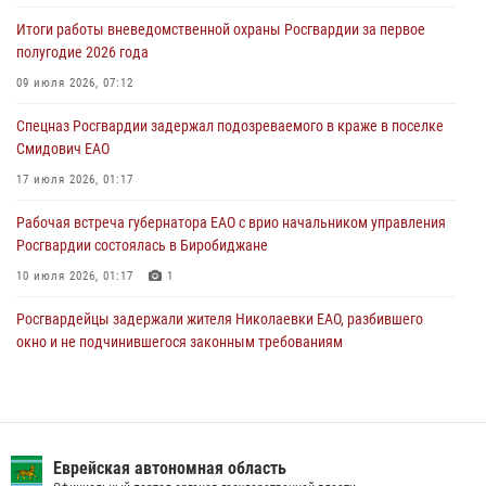
стаж владения сокращён до трёх лет
Итоги работы вневедомственной охраны Росгвардии за первое
30 июля 2026, 01:21
полугодие 2026 года
Росгвардейцы задержали гражданина за хулиганство и попытку
09 июля 2026, 07:12
повреждения имущества в одной из гостиниц Биробиджана
Спецназ Росгвардии задержал подозреваемого в краже в поселке
29 июля 2026, 01:05
Смидович ЕАО
17 июля 2026, 01:17
Рабочая встреча губернатора ЕАО с врио начальником управления
Росгвардии состоялась в Биробиджане
10 июля 2026, 01:17
1
Росгвардейцы задержали жителя Николаевки ЕАО, разбившего
окно и не подчинившегося законным требованиям
20 июля 2026, 02:06
Росгвардейцы задержали гражданина при попытке расплатиться
поддельной купюрой в Биробиджане
Еврейская автономная область
07 июля 2026, 06:28