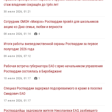
01 августа 2026, 10:19
стаж владения сокращён до трёх лет
Внесены изменения в правила проведения контрольного отстрела
30 июля 2026, 01:21
гражданского оружия
Сотрудник ОМОН «Мизрэх» Росгвардии провёл для школьников
31 июля 2026, 01:48
акцию ко Дню семьи, любви и верности
Правила приобретения нарезного оружия изменены: минимальный
08 июля 2026, 01:14
4
стаж владения сокращён до трёх лет
Итоги работы вневедомственной охраны Росгвардии за первое
30 июля 2026, 01:21
полугодие 2026 года
Росгвардейцы задержали гражданина за хулиганство и попытку
09 июля 2026, 07:12
повреждения имущества в одной из гостиниц Биробиджана
Рабочая встреча губернатора ЕАО с врио начальником управления
29 июля 2026, 01:05
Росгвардии состоялась в Биробиджане
10 июля 2026, 01:17
1
Спецназ Росгвардии задержал подозреваемого в краже в поселке
Смидович ЕАО
17 июля 2026, 01:17
Росгвардейцы задержали жителя Николаевки ЕАО, разбившего