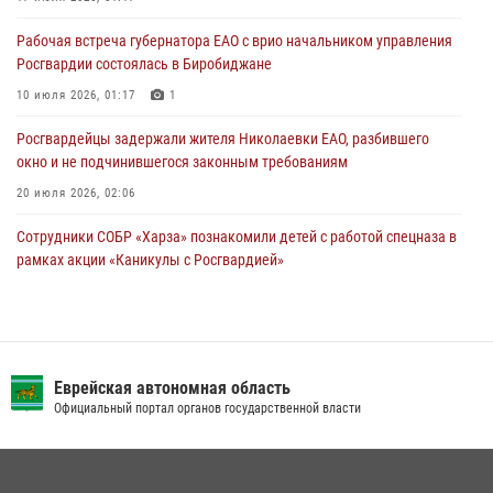
30 июля 2026, 01:21
Рабочая встреча губернатора ЕАО с врио начальником управления
Росгвардии состоялась в Биробиджане
10 июля 2026, 01:17
1
Росгвардейцы задержали жителя Николаевки ЕАО, разбившего
окно и не подчинившегося законным требованиям
20 июля 2026, 02:06
Сотрудники СОБР «Харза» познакомили детей с работой спецназа в
рамках акции «Каникулы с Росгвардией»
23 июля 2026, 00:16
2
Внесены изменения в правила проведения контрольного отстрела
гражданского оружия
Еврейская автономная область
31 июля 2026, 01:48
Официальный портал органов государственной власти
Инспекторы Росгвардии ЕАО принимают оружие — с выплатой
вознаграждения либо для передачи подразделениям СВО
21 июля 2026, 04:18