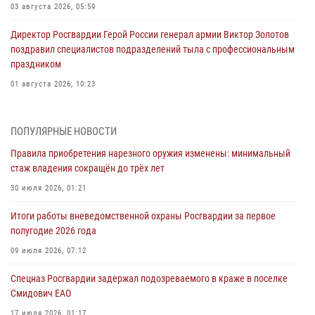
03 августа 2026, 05:59
Директор Росгвардии Герой России генерал армии Виктор Золотов
поздравил специалистов подразделений тыла с профессиональным
праздником
01 августа 2026, 10:23
1 августа – День дежурной службы войск национальной гвардии
Российской Федерации
ПОПУЛЯРНЫЕ НОВОСТИ
01 августа 2026, 10:21
Правила приобретения нарезного оружия изменены: минимальный
стаж владения сокращён до трёх лет
В Росгвардии вспоминают российских воинов, погибших в Первой
мировой войне 1914-1918 годов
30 июля 2026, 01:21
01 августа 2026, 10:19
Итоги работы вневедомственной охраны Росгвардии за первое
полугодие 2026 года
Внесены изменения в правила проведения контрольного отстрела
гражданского оружия
09 июля 2026, 07:12
31 июля 2026, 01:48
Спецназ Росгвардии задержал подозреваемого в краже в поселке
Смидович ЕАО
Правила приобретения нарезного оружия изменены: минимальный
стаж владения сокращён до трёх лет
17 июля 2026, 01:17