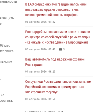
ятельности
В ЕАО сотрудники Росгвардии напомнили
владельцам оружия о последствиях
несвоевременной оплаты штрафов
ня защиты
06 августа 2026, 01:32
е
Росгвардейцы познакомили воспитанников
соццентра со своей службой в рамках акции
«Каникулы с Росгвардией» в Биробиджане
093 мест
05 августа 2026, 01:41
3
иторинга.
Ваш автомобиль под надёжной охраной
аняемых
Росгвардии
04 августа 2026, 06:23
х
Сотрудники Росгвардии напомнили жителям
Еврейской автономии о преимуществах
электронных госуслуг
ние
03 августа 2026, 05:59
состава.
Директор Росгвардии Герой России генерал