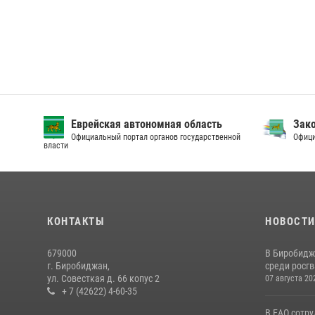
Еврейская автономная область
Зак
Официальный портал органов государственной
Офици
власти
КОНТАКТЫ
НОВОСТ
679000
В Биробидж
г. Биробиджан,
среди росг
ул. Совесткая д. 66 копус 2
07 августа 20
+ 7 (42622) 4-60-35
В ЕАО сотр