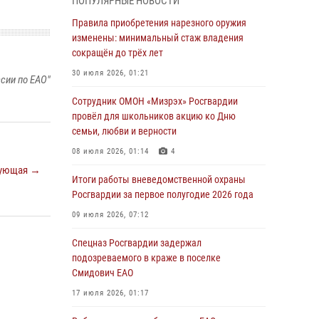
ПОПУЛЯРНЫЕ НОВОСТИ
армии Виктор Золотов поздравил
специалистов подразделений тыла с
Правила приобретения нарезного оружия
профессиональным праздником
изменены: минимальный стаж владения
сокращён до трёх лет
01 августа 2026, 10:23
30 июля 2026, 01:21
сии по ЕАО"
1 августа – День дежурной службы войск
национальной гвардии Российской
Сотрудник ОМОН «Мизрэх» Росгвардии
Федерации
провёл для школьников акцию ко Дню
семьи, любви и верности
01 августа 2026, 10:21
08 июля 2026, 01:14
4
В Росгвардии вспоминают российских
ующая →
воинов, погибших в Первой мировой войне
Итоги работы вневедомственной охраны
1914-1918 годов
Росгвардии за первое полугодие 2026 года
01 августа 2026, 10:19
09 июля 2026, 07:12
Внесены изменения в правила проведения
Спецназ Росгвардии задержал
контрольного отстрела гражданского оружия
подозреваемого в краже в поселке
Смидович ЕАО
31 июля 2026, 01:48
17 июля 2026, 01:17
Правила приобретения нарезного оружия