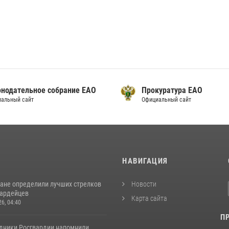
онодательное собрание ЕАО
Прокуратура ЕАО
альный сайт
Официальный сайт
И
НАВИГАЦИЯ
ане определили лучших стрелков
Новости
вардейцев
Карта сайта
26, 04:40
П
удники Росгвардии напомнили