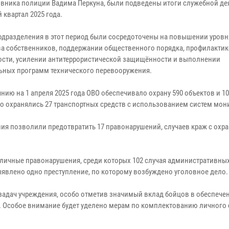
вника полиции Вадима Перкуна, были подведены итоги служебной де
 квартал 2025 года.
одразделения в этот период были сосредоточены на повышении уров
а собственников, поддержании общественного порядка, профилактик
ости, усилении антитеррористической защищённости и выполнении
ьных программ технического перевооружения.
нию на 1 апреля 2025 года ОВО обеспечивало охрану 590 объектов и 1
 охранялись 27 транспортных средств с использованием систем мон
ия позволили предотвратить 17 правонарушений, случаев краж с охр
азличные правонарушения, среди которых 102 случая административны
ыявлено одно преступление, по которому возбуждено уголовное дело.
адач учреждения, особо отметив значимый вклад бойцов в обеспече
 Особое внимание будет уделено мерам по комплектованию личного 