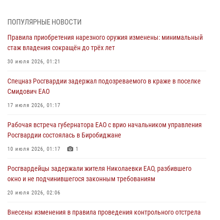
1 августа – День дежурной службы войск национальной гвардии
Российской Федерации
ПОПУЛЯРНЫЕ НОВОСТИ
01 августа 2026, 10:21
Правила приобретения нарезного оружия изменены: минимальный
стаж владения сокращён до трёх лет
В Росгвардии вспоминают российских воинов, погибших в Первой
мировой войне 1914-1918 годов
30 июля 2026, 01:21
01 августа 2026, 10:19
Спецназ Росгвардии задержал подозреваемого в краже в поселке
Смидович ЕАО
Внесены изменения в правила проведения контрольного отстрела
гражданского оружия
17 июля 2026, 01:17
31 июля 2026, 01:48
Рабочая встреча губернатора ЕАО с врио начальником управления
Росгвардии состоялась в Биробиджане
Правила приобретения нарезного оружия изменены: минимальный
стаж владения сокращён до трёх лет
10 июля 2026, 01:17
1
30 июля 2026, 01:21
Росгвардейцы задержали жителя Николаевки ЕАО, разбившего
окно и не подчинившегося законным требованиям
20 июля 2026, 02:06
Внесены изменения в правила проведения контрольного отстрела