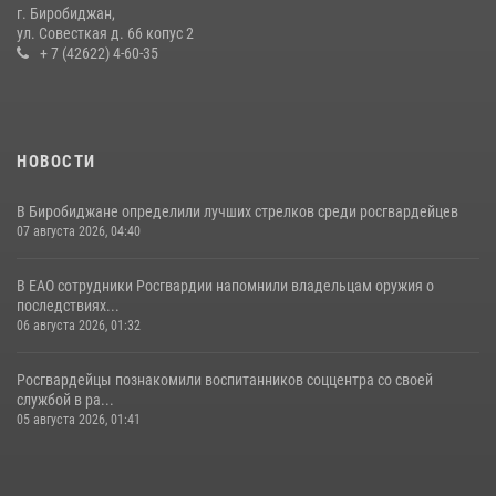
гражданского оружия в ЕАО
г. Биробиджан,
ул. Совесткая д. 66 копус 2
16 июля 2026, 02:01
+ 7 (42622) 4-60-35
НОВОСТИ
В Биробиджане определили лучших стрелков среди росгвардейцев
07 августа 2026, 04:40
В ЕАО сотрудники Росгвардии напомнили владельцам оружия о
последствиях...
06 августа 2026, 01:32
Росгвардейцы познакомили воспитанников соццентра со своей
службой в ра...
05 августа 2026, 01:41