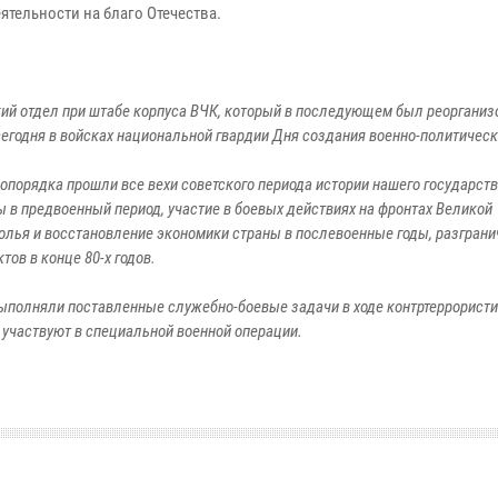
ятельности на благо Отечества.
кий отдел при штабе корпуса ВЧК, который в последующем был реорганиз
сегодня в войсках национальной гвардии Дня создания военно-политическ
орядка прошли все вехи советского периода истории нашего государств
 в предвоенный период, участие в боевых действиях на фронтах Великой
лья и восстановление экономики страны в послевоенные годы, разграни
ов в конце 80-х годов.
выполняли поставленные служебно-боевые задачи в ходе контртеррорист
я участвуют в специальной военной операции.