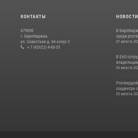
КОНТАКТЫ
НОВОСТ
679000
В Биробидж
г. Биробиджан,
среди росг
ул. Совесткая д. 66 копус 2
07 августа 20
+ 7 (42622) 4-60-35
В ЕАО сотр
владельцам 
06 августа 20
Росгвардей
соццентра с
05 августа 20