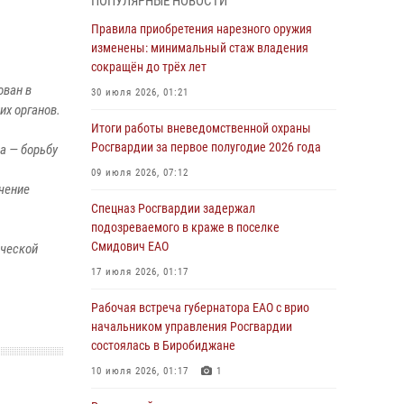
ПОПУЛЯРНЫЕ НОВОСТИ
армии Виктор Золотов поздравил
специалистов подразделений тыла с
Правила приобретения нарезного оружия
профессиональным праздником
изменены: минимальный стаж владения
сокращён до трёх лет
01 августа 2026, 10:23
ован в
30 июля 2026, 01:21
1 августа – День дежурной службы войск
их органов.
национальной гвардии Российской
Итоги работы вневедомственной охраны
Федерации
Росгвардии за первое полугодие 2026 года
а — борьбу
01 августа 2026, 10:21
09 июля 2026, 07:12
чение
В Росгвардии вспоминают российских
Спецназ Росгвардии задержал
воинов, погибших в Первой мировой войне
подозреваемого в краже в поселке
1914-1918 годов
Смидович ЕАО
ической
01 августа 2026, 10:19
17 июля 2026, 01:17
Внесены изменения в правила проведения
Рабочая встреча губернатора ЕАО с врио
контрольного отстрела гражданского оружия
начальником управления Росгвардии
состоялась в Биробиджане
31 июля 2026, 01:48
10 июля 2026, 01:17
1
Правила приобретения нарезного оружия