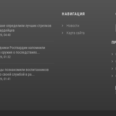
И
НАВИГАЦИЯ
ане определили лучших стрелков
Новости
вардейцев
Карта сайта
26, 04:40
П
удники Росгвардии напомнили
оружия о последствиях...
26, 01:32
цы познакомили воспитанников
о своей службой в ра...
26, 01:41