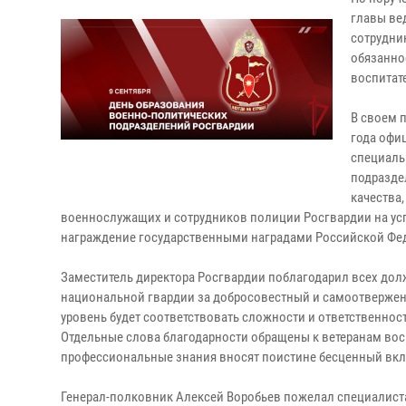
главы ве
сотрудни
обязанно
воспитат
В своем 
года офи
специаль
подразде
качества
военнослужащих и сотрудников полиции Росгвардии на ус
награждение государственными наградами Российской Фед
Заместитель директора Росгвардии поблагодарил всех дол
национальной гвардии за добросовестный и самоотверженн
уровень будет соответствовать сложности и ответственнос
Отдельные слова благодарности обращены к ветеранам воспи
профессиональные знания вносят поистине бесценный вкла
Генерал-полковник Алексей Воробьев пожелал специалиста