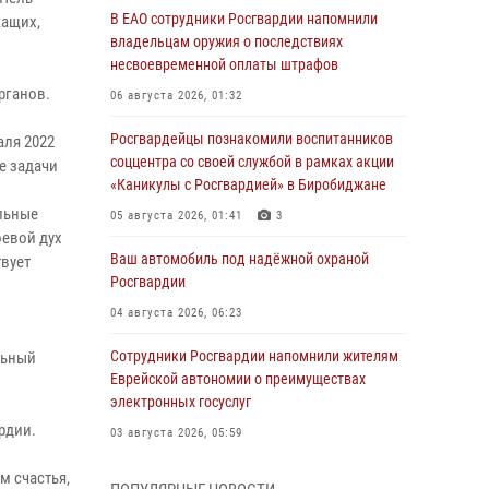
В ЕАО сотрудники Росгвардии напомнили
жащих,
владельцам оружия о последствиях
х
несвоевременной оплаты штрафов
рганов.
06 августа 2026, 01:32
Росгвардейцы познакомили воспитанников
аля 2022
соццентра со своей службой в рамках акции
е задачи
«Каникулы с Росгвардией» в Биробиджане
х
льные
05 августа 2026, 01:41
3
оевой дух
Ваш автомобиль под надёжной охраной
вует
Росгвардии
04 августа 2026, 06:23
Сотрудники Росгвардии напомнили жителям
льный
Еврейской автономии о преимуществах
электронных госуслуг
рдии.
03 августа 2026, 05:59
Директор Росгвардии Герой России генерал
м счастья,