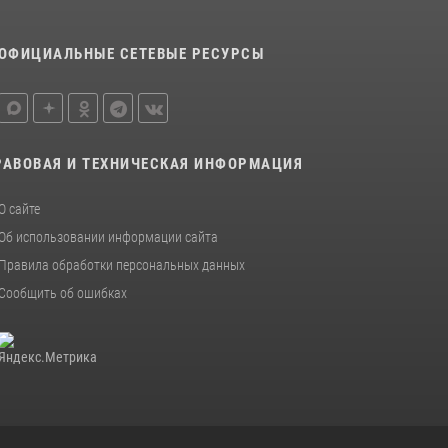
футболу
15 июля 2026, 07:12
1
ОФИЦИАЛЬНЫЕ СЕТЕВЫЕ РЕСУРСЫ
Спецназовцы СОБР «Харза» ЕАО обучили
ребят из Движения Первых основам
самообороны
13 июля 2026, 02:04
3
РАВОВАЯ И ТЕХНИЧЕСКАЯ ИНФОРМАЦИЯ
О сайте
Об использовании информации сайта
Правила обработки персональных данных
Сообщить об ошибках