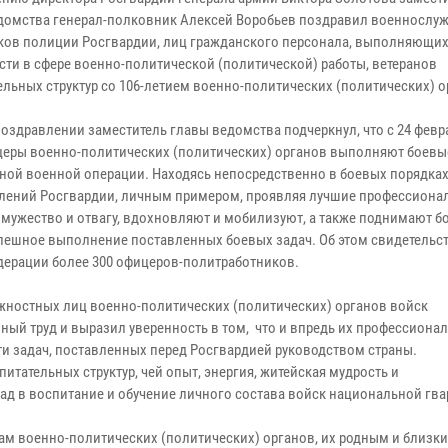
домства генерал-полковник Алексей Воробьев поздравил военнослу
ков полиции Росгвардии, лиц гражданского персонала, выполняющи
сти в сфере военно-политической (политической) работы, ветеранов
ельных структур со 106-летием военно-политических (политических) о
поздравлении заместитель главы ведомства подчеркнул, что с 24 февр
церы военно-политических (политических) органов выполняют боевы
ной военной операции. Находясь непосредственно в боевых порядка
лений Росгвардии, личным примером, проявляя лучшие профессиона
, мужество и отвагу, вдохновляют и мобилизуют, а также поднимают б
пешное выполнение поставленных боевых задач. Об этом свидетельст
ерации более 300 офицеров-политработников.
жностных лиц военно-политических (политических) органов войск
ый труд и выразил уверенность в том, что и впредь их профессиона
ти задач, поставленных перед Росгвардией руководством страны.
тательных структур, чей опыт, энергия, житейская мудрость и
д в воспитание и обучение личного состава войск национальной гва
м военно-политических (политических) органов, их родным и близки