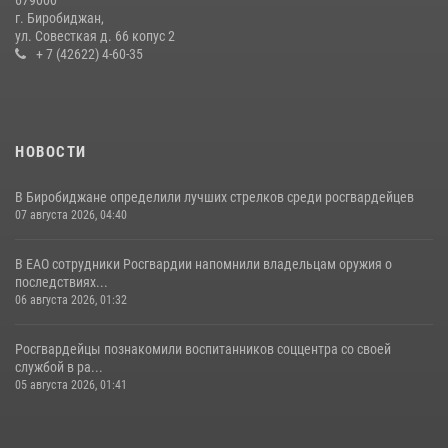
679000
Первых основам самообороны
г. Биробиджан,
ул. Совесткая д. 66 копус 2
13 июля 2026, 02:04
3
+ 7 (42622) 4-60-35
НОВОСТИ
В Биробиджане определили лучших стрелков среди росгвардейцев
07 августа 2026, 04:40
В ЕАО сотрудники Росгвардии напомнили владельцам оружия о
последствиях...
06 августа 2026, 01:32
Росгвардейцы познакомили воспитанников соццентра со своей
службой в ра...
05 августа 2026, 01:41