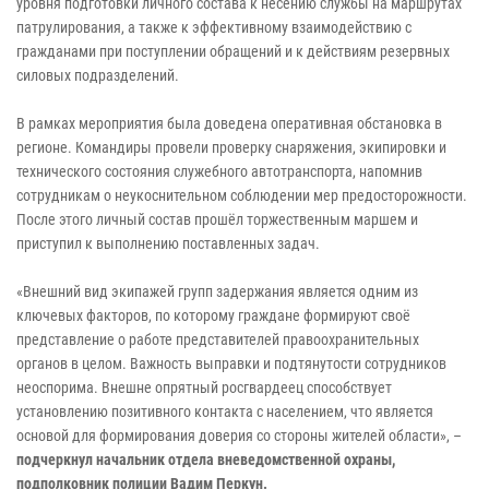
уровня подготовки личного состава к несению службы на маршрутах
патрулирования, а также к эффективному взаимодействию с
гражданами при поступлении обращений и к действиям резервных
силовых подразделений.
В рамках мероприятия была доведена оперативная обстановка в
регионе. Командиры провели проверку снаряжения, экипировки и
технического состояния служебного автотранспорта, напомнив
сотрудникам о неукоснительном соблюдении мер предосторожности.
После этого личный состав прошёл торжественным маршем и
приступил к выполнению поставленных задач.
«Внешний вид экипажей групп задержания является одним из
ключевых факторов, по которому граждане формируют своё
представление о работе представителей правоохранительных
органов в целом. Важность выправки и подтянутости сотрудников
неоспорима. Внешне опрятный росгвардеец способствует
установлению позитивного контакта с населением, что является
основой для формирования доверия со стороны жителей области», –
подчеркнул начальник отдела вневедомственной охраны,
подполковник полиции Вадим Перкун.