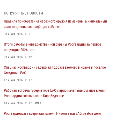
1 августа – День дежурной службы войск национальной гвардии
Российской Федерации
ПОПУЛЯРНЫЕ НОВОСТИ
01 августа 2026, 10:21
Правила приобретения нарезного оружия изменены: минимальный
стаж владения сокращён до трёх лет
В Росгвардии вспоминают российских воинов, погибших в Первой
мировой войне 1914-1918 годов
30 июля 2026, 01:21
01 августа 2026, 10:19
Итоги работы вневедомственной охраны Росгвардии за первое
полугодие 2026 года
Внесены изменения в правила проведения контрольного отстрела
гражданского оружия
09 июля 2026, 07:12
31 июля 2026, 01:48
Спецназ Росгвардии задержал подозреваемого в краже в поселке
Смидович ЕАО
Правила приобретения нарезного оружия изменены: минимальный
стаж владения сокращён до трёх лет
17 июля 2026, 01:17
30 июля 2026, 01:21
Рабочая встреча губернатора ЕАО с врио начальником управления
Росгвардии состоялась в Биробиджане
10 июля 2026, 01:17
1
Росгвардейцы задержали жителя Николаевки ЕАО, разбившего