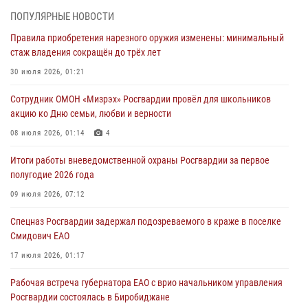
В Росгвардии вспоминают российских воинов, погибших в Первой
ПОПУЛЯРНЫЕ НОВОСТИ
мировой войне 1914-1918 годов
Правила приобретения нарезного оружия изменены: минимальный
01 августа 2026, 10:19
стаж владения сокращён до трёх лет
Внесены изменения в правила проведения контрольного отстрела
30 июля 2026, 01:21
гражданского оружия
Сотрудник ОМОН «Мизрэх» Росгвардии провёл для школьников
31 июля 2026, 01:48
акцию ко Дню семьи, любви и верности
Правила приобретения нарезного оружия изменены: минимальный
08 июля 2026, 01:14
4
стаж владения сокращён до трёх лет
Итоги работы вневедомственной охраны Росгвардии за первое
30 июля 2026, 01:21
полугодие 2026 года
Росгвардейцы задержали гражданина за хулиганство и попытку
09 июля 2026, 07:12
повреждения имущества в одной из гостиниц Биробиджана
Спецназ Росгвардии задержал подозреваемого в краже в поселке
29 июля 2026, 01:05
Смидович ЕАО
17 июля 2026, 01:17
Рабочая встреча губернатора ЕАО с врио начальником управления
Росгвардии состоялась в Биробиджане