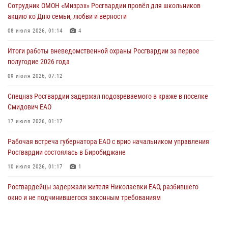
01 августа 2026, 10:19
Сотрудник ОМОН «Мизрэх» Росгвардии провёл для школьников
акцию ко Дню семьи, любви и верности
Внесены изменения в правила проведения контрольного отстрела
гражданского оружия
08 июля 2026, 01:14
4
31 июля 2026, 01:48
Итоги работы вневедомственной охраны Росгвардии за первое
полугодие 2026 года
Правила приобретения нарезного оружия изменены: минимальный
стаж владения сокращён до трёх лет
09 июля 2026, 07:12
30 июля 2026, 01:21
Спецназ Росгвардии задержал подозреваемого в краже в поселке
Смидович ЕАО
17 июля 2026, 01:17
Рабочая встреча губернатора ЕАО с врио начальником управления
Росгвардии состоялась в Биробиджане
10 июля 2026, 01:17
1
Росгвардейцы задержали жителя Николаевки ЕАО, разбившего
окно и не подчинившегося законным требованиям
20 июля 2026, 02:06