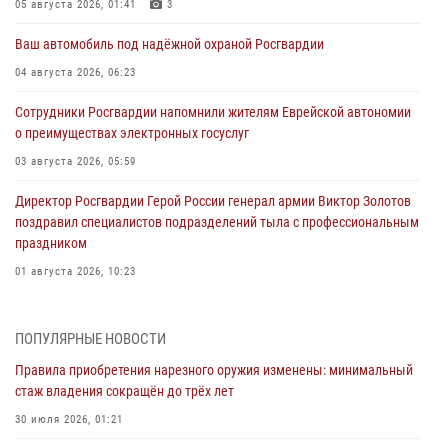
05 августа 2026, 01:41
3
Ваш автомобиль под надёжной охраной Росгвардии
04 августа 2026, 06:23
Сотрудники Росгвардии напомнили жителям Еврейской автономии
о преимуществах электронных госуслуг
03 августа 2026, 05:59
Директор Росгвардии Герой России генерал армии Виктор Золотов
поздравил специалистов подразделений тыла с профессиональным
праздником
01 августа 2026, 10:23
1 августа – День дежурной службы войск национальной гвардии
Российской Федерации
ПОПУЛЯРНЫЕ НОВОСТИ
01 августа 2026, 10:21
Правила приобретения нарезного оружия изменены: минимальный
стаж владения сокращён до трёх лет
В Росгвардии вспоминают российских воинов, погибших в Первой
мировой войне 1914-1918 годов
30 июля 2026, 01:21