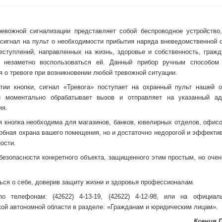
ревожной сигнализации представляет собой беспроводное устройство
 сигнал на пульт о необходимости прибытия наряда вневедомственной 
реступлений, направленных на жизнь, здоровье и собственность, граж
 незаметно воспользоваться ей. Данный прибор ручным способом
 о тревоге при возникновении любой тревожной ситуации.
тии кнопки, сигнал «Тревога» поступает на охранный пульт нашей о
 моментально обрабатывает вызов и отправляет на указанный ад
ия.
 кнопка необходима для магазинов, банков, ювелирных отделов, офисо
добная охрана вашего помещения, но и достаточно недорогой и эффекти
ости.
безопасности конкретного объекта, защищенного этим простым, но оче
ся о себе, доверив защиту жизни и здоровья профессионалам.
 телефонам: (42622) 4-13-19, (42622) 4-12-98, или на официал
ой автономной области в разделе: «Гражданам и юридическим лицам».
Ксения 