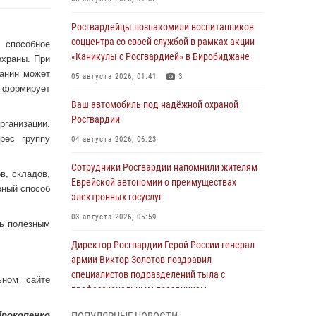
Росгвардейцы познакомили воспитанников
соццентра со своей службой в рамках акции
, способное
«Каникулы с Росгвардией» в Биробиджане
охраны. При
данин может
05 августа 2026, 01:41
3
 формирует
Ваш автомобиль под надёжной охраной
Росгвардии
рганизации.
рес группу
04 августа 2026, 06:23
Сотрудники Росгвардии напомнили жителям
в, складов,
Еврейской автономии о преимуществах
вный способ
электронных госуслуг
03 августа 2026, 05:59
нь полезным
Директор Росгвардии Герой России генерал
армии Виктор Золотов поздравил
специалистов подразделений тыла с
ьном сайте
профессиональным праздником
01 августа 2026, 10:23
Прокопенко