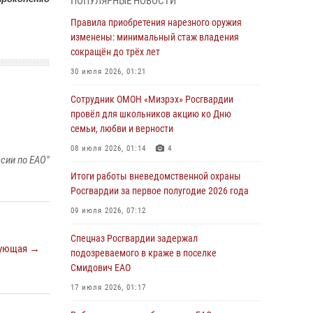
ПОПУЛЯРНЫЕ НОВОСТИ
1 августа – День дежурной службы войск
Правила приобретения нарезного оружия
национальной гвардии Российской
изменены: минимальный стаж владения
Федерации
сокращён до трёх лет
01 августа 2026, 10:21
30 июля 2026, 01:21
В Росгвардии вспоминают российских
Сотрудник ОМОН «Мизрэх» Росгвардии
воинов, погибших в Первой мировой войне
провёл для школьников акцию ко Дню
1914-1918 годов
семьи, любви и верности
01 августа 2026, 10:19
08 июля 2026, 01:14
4
сии по ЕАО"
Внесены изменения в правила проведения
Итоги работы вневедомственной охраны
контрольного отстрела гражданского оружия
Росгвардии за первое полугодие 2026 года
31 июля 2026, 01:48
09 июля 2026, 07:12
Правила приобретения нарезного оружия
Спецназ Росгвардии задержал
ующая →
изменены: минимальный стаж владения
подозреваемого в краже в поселке
сокращён до трёх лет
Смидович ЕАО
30 июля 2026, 01:21
17 июля 2026, 01:17