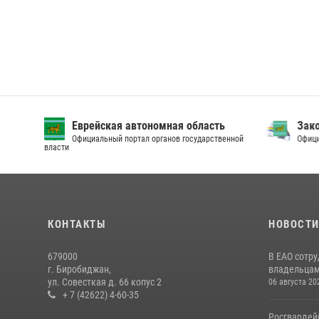
Еврейская автономная область
Зак
Официальный портал органов государственной
Офици
власти
КОНТАКТЫ
НОВОСТ
679000
В ЕАО сотр
г. Биробиджан,
владельцам 
ул. Совесткая д. 66 копус 2
06 августа 20
+ 7 (42622) 4-60-35
Росгвардей