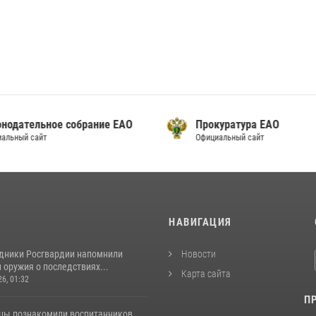
онодательное собрание ЕАО
Прокуратура ЕАО
альный сайт
Официальный сайт
И
НАВИГАЦИЯ
удники Росгвардии напомнили
Новости
оружия о последствиях...
Карта сайта
26, 01:32
П
цы познакомили воспитанников