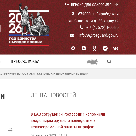
ВЕРСИЯ ДЛЯ СЛАБОВИДЯЩИХ
679000, г. Биробиджан
ул. Советская д. 66 корпус 2
И
+ 7 (42622) 4-60-35
info79@rosguard.gov.ru
Ы
ПРЕСС-СЛУЖБА
кстренного вызова экипажа войск национальной гвардии
ЛЕНТА НОВОСТЕЙ
ТИ
В ЕАО сотрудники Росгвардии напомнили
владельцам оружия о последствиях
несвоевременной оплаты штрафов
06 августа 2026, 01:32