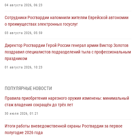
04 августа 2026, 06:23
Сотрудники Росгвардии напомнили жителям Еврейской автономии
о преимуществах электронных госуслуг
03 августа 2026, 05:59
Директор Росгвардии Герой России генерал армии Виктор Золотов
поздравил специалистов подразделений тыла с профессиональным
праздником
01 августа 2026, 10:23
1 августа – День дежурной службы войск национальной гвардии
Российской Федерации
ПОПУЛЯРНЫЕ НОВОСТИ
01 августа 2026, 10:21
Правила приобретения нарезного оружия изменены: минимальный
стаж владения сокращён до трёх лет
В Росгвардии вспоминают российских воинов, погибших в Первой
мировой войне 1914-1918 годов
30 июля 2026, 01:21
01 августа 2026, 10:19
Итоги работы вневедомственной охраны Росгвардии за первое
полугодие 2026 года
Внесены изменения в правила проведения контрольного отстрела