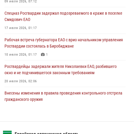
гражданского оружия
09 июля 2026, 07:12
31 июля 2026, 01:48
Спецназ Росгвардии задержал подозреваемого в краже в поселке
Смидович ЕАО
Правила приобретения нарезного оружия изменены: минимальный
стаж владения сокращён до трёх лет
17 июля 2026, 01:17
30 июля 2026, 01:21
Рабочая встреча губернатора ЕАО с врио начальником управления
Росгвардии состоялась в Биробиджане
10 июля 2026, 01:17
1
Росгвардейцы задержали жителя Николаевки ЕАО, разбившего
окно и не подчинившегося законным требованиям
20 июля 2026, 02:06
Внесены изменения в правила проведения контрольного отстрела
гражданского оружия
31 июля 2026, 01:48
Сотрудники СОБР «Харза» познакомили детей с работой спецназа в
рамках акции «Каникулы с Росгвардией»