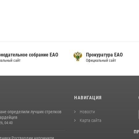
онодательное собрание ЕАО
Прокуратура ЕАО
альный сайт
Официальный сайт
И
НАВИГАЦИЯ
ане определили лучших стрелков
Новости
вардейцев
Карта сайта
26, 04:40
П
удники Росгвардии напомнили