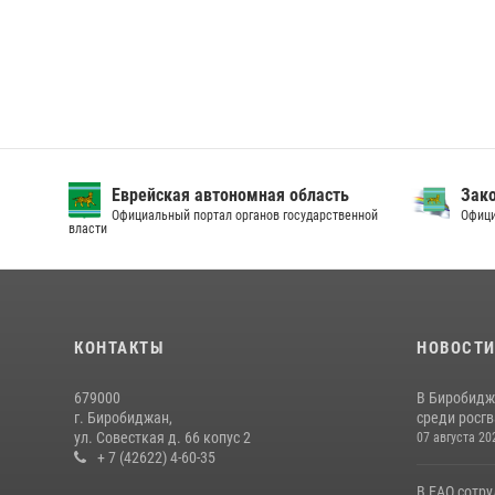
Еврейская автономная область
Зак
Официальный портал органов государственной
Офици
власти
КОНТАКТЫ
НОВОСТ
679000
В Биробидж
г. Биробиджан,
среди росг
ул. Совесткая д. 66 копус 2
07 августа 20
+ 7 (42622) 4-60-35
В ЕАО сотр