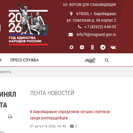
ВЕРСИЯ ДЛЯ СЛАБОВИДЯЩИХ
679000, г. Биробиджан
ул. Советская д. 66 корпус 2
И
+ 7 (42622) 4-60-35
info79@rosguard.gov.ru
Ы
ПРЕСС-СЛУЖБА
омитета
ЛЕНТА НОВОСТЕЙ
РИНЯЛ
ТА
В Биробиджане определили лучших стрелков
среди росгвардейцев
07 августа 2026, 04:40
2
го