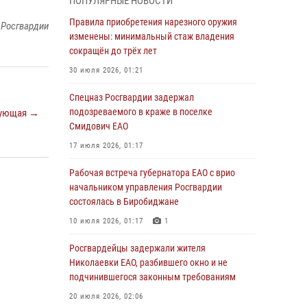
ПОПУЛЯРНЫЕ НОВОСТИ
армии Виктор Золотов поздравил
специалистов подразделений тыла с
Правила приобретения нарезного оружия
 Росгвардии
профессиональным праздником
изменены: минимальный стаж владения
сокращён до трёх лет
01 августа 2026, 10:23
30 июля 2026, 01:21
1 августа – День дежурной службы войск
национальной гвардии Российской
Спецназ Росгвардии задержал
Федерации
подозреваемого в краже в поселке
ующая →
Смидович ЕАО
01 августа 2026, 10:21
17 июля 2026, 01:17
В Росгвардии вспоминают российских
воинов, погибших в Первой мировой войне
Рабочая встреча губернатора ЕАО с врио
1914-1918 годов
начальником управления Росгвардии
состоялась в Биробиджане
01 августа 2026, 10:19
10 июля 2026, 01:17
1
Внесены изменения в правила проведения
контрольного отстрела гражданского оружия
Росгвардейцы задержали жителя
Николаевки ЕАО, разбившего окно и не
31 июля 2026, 01:48
подчинившегося законным требованиям
Правила приобретения нарезного оружия
20 июля 2026, 02:06