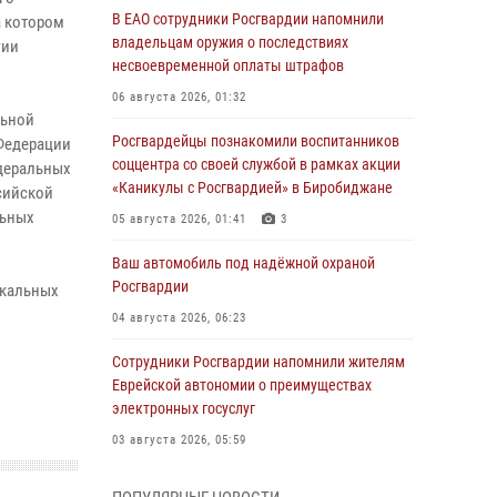
В ЕАО сотрудники Росгвардии напомнили
а котором
владельцам оружия о последствиях
гии
несвоевременной оплаты штрафов
06 августа 2026, 01:32
льной
Росгвардейцы познакомили воспитанников
Федерации
соццентра со своей службой в рамках акции
едеральных
«Каникулы с Росгвардией» в Биробиджане
сийской
льных
05 августа 2026, 01:41
3
Ваш автомобиль под надёжной охраной
Росгвардии
икальных
04 августа 2026, 06:23
Сотрудники Росгвардии напомнили жителям
Еврейской автономии о преимуществах
электронных госуслуг
03 августа 2026, 05:59
Директор Росгвардии Герой России генерал