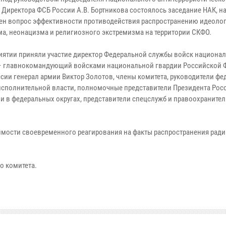
, Директора ФСБ России А.В. Бортникова состоялось заседание НАК, н
ен вопрос эффективности противодействия распространению идеоло
ма, неонацизма и религиозного экстремизма на территории СКФО.
иятии приняли участие директор Федеральной службы войск национа
– главнокомандующий войсками национальной гвардии Российской 
ссии генерал армии Виктор Золотов, члены комитета, руководители ф
исполнительной власти, полномочные представители Президента Рос
и в федеральных округах, представители спецслужб и правоохраните
имости своевременного реагирования на факты распространения рад
о комитета.