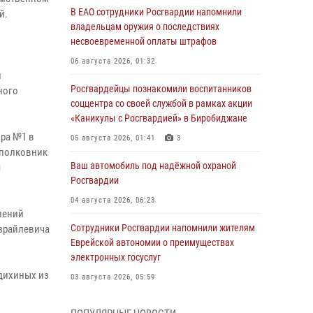
В ЕАО сотрудники Росгвардии напомнили
й.
владельцам оружия о последствиях
несвоевременной оплаты штрафов
06 августа 2026, 01:32
и
Росгвардейцы познакомили воспитанников
ного
соццентра со своей службой в рамках акции
«Каникулы с Росгвардией» в Биробиджане
ора №1 в
05 августа 2026, 01:41
3
 полковник
Ваш автомобиль под надёжной охраной
я
Росгвардии
04 августа 2026, 06:23
лений
Сотрудники Росгвардии напомнили жителям
Израйлевича
Еврейской автономии о преимуществах
электронных госуслуг
дихиных из
03 августа 2026, 05:59
Директор Росгвардии Герой России генерал