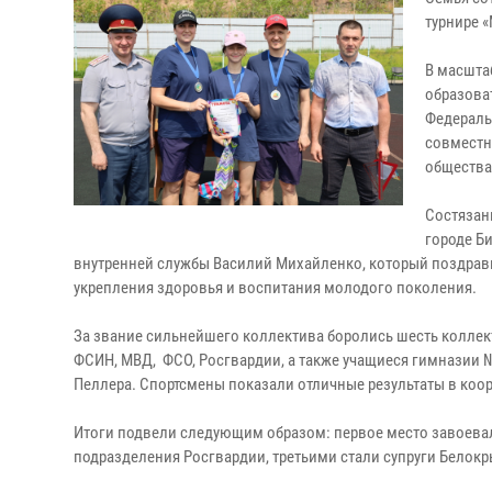
турнире «
В масшта
образова
Федераль
совместн
общества
Состязан
городе Б
внутренней службы Василий Михайленко, который поздрави
укрепления здоровья и воспитания молодого поколения.
За звание сильнейшего коллектива боролись шесть коллек
ФСИН, МВД, ФСО, Росгвардии, а также учащиеся гимназии 
Пеллера. Спортсмены показали отличные результаты в коор
Итоги подвели следующим образом: первое место завоевал
подразделения Росгвардии, третьими стали супруги Белок