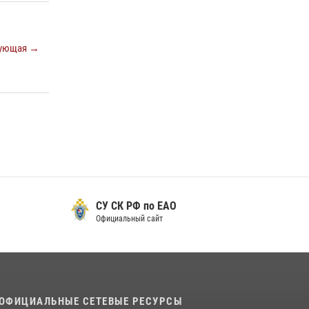
«Каникулы с Росгвардией»
23 июля 2026, 00:16
2
ующая →
Команда из ЕАО - победитель чемпионата
Восточного округа Росгвардии по мини-
футболу
15 июля 2026, 07:12
1
СУ СК РФ по ЕАО
Официальный сайт
ОФИЦИАЛЬНЫЕ СЕТЕВЫЕ РЕСУРСЫ