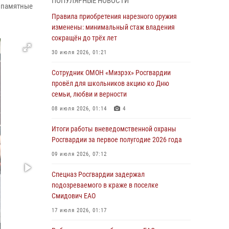
ПОПУЛЯРНЫЕ НОВОСТИ
армии Виктор Золотов поздравил
и памятные
специалистов подразделений тыла с
Правила приобретения нарезного оружия
профессиональным праздником
изменены: минимальный стаж владения
сокращён до трёх лет
01 августа 2026, 10:23
30 июля 2026, 01:21
1 августа – День дежурной службы войск
национальной гвардии Российской
Сотрудник ОМОН «Мизрэх» Росгвардии
Федерации
провёл для школьников акцию ко Дню
семьи, любви и верности
01 августа 2026, 10:21
08 июля 2026, 01:14
4
В Росгвардии вспоминают российских
воинов, погибших в Первой мировой войне
Итоги работы вневедомственной охраны
1914-1918 годов
Росгвардии за первое полугодие 2026 года
01 августа 2026, 10:19
09 июля 2026, 07:12
Внесены изменения в правила проведения
Спецназ Росгвардии задержал
контрольного отстрела гражданского оружия
подозреваемого в краже в поселке
Смидович ЕАО
31 июля 2026, 01:48
17 июля 2026, 01:17
Правила приобретения нарезного оружия