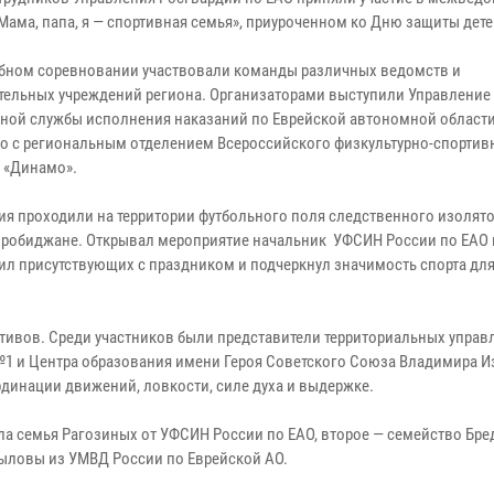
Мама, папа, я — спортивная семья», приуроченном ко Дню защиты дете
бном соревновании участвовали команды различных ведомств и
тельных учреждений региона. Организаторами выступили Управление
ной службы исполнения наказаний по Еврейской автономной област
о с региональным отделением Всероссийского физкультурно-спортив
 «Динамо».
ия проходили на территории футбольного поля следственного изолят
иробиджане. Открывал мероприятие начальник УФСИН России по ЕАО
л присутствующих с праздником и подчеркнул значимость спорта дл
тивов. Среди участников были представители территориальных управ
№1 и Центра образования имени Героя Советского Союза Владимира 
динации движений, ловкости, силе духа и выдержке.
а семья Рагозиных от УФСИН России по ЕАО, второе — семейство Бре
рыловы из УМВД России по Еврейской АО.