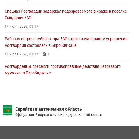
Росгвардии — святого князя Владимира
Спецназ Росгвардии задержал подозреваемого в краже в поселке
28 июля 2026, 01:42
3
Смидович ЕАО
17 июля 2026, 01:17
Рабочая встреча губернатора ЕАО с врио начальником управления
Росгвардии состоялась в Биробиджане
10 июля 2026, 01:17
1
Росгвардейцы пресекли противоправные действия нетрезвого
мужчины в Биробиджане
06 июля 2026, 01:21
Росгвардейцы задержали жителя Николаевки ЕАО, разбившего
окно и не подчинившегося законным требованиям
Еврейская автономная область
20 июля 2026, 02:06
Официальный портал органов государственной власти
Росгвардейцы задержали гражданина при попытке расплатиться
поддельной купюрой в Биробиджане
07 июля 2026, 06:28