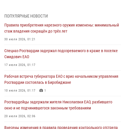
1 августа – День дежурной службы войск национальной гвардии
Российской Федерации
ПОПУЛЯРНЫЕ НОВОСТИ
01 августа 2026, 10:21
Правила приобретения нарезного оружия изменены: минимальный
стаж владения сокращён до трёх лет
В Росгвардии вспоминают российских воинов, погибших в Первой
мировой войне 1914-1918 годов
30 июля 2026, 01:21
01 августа 2026, 10:19
Спецназ Росгвардии задержал подозреваемого в краже в поселке
Смидович ЕАО
Внесены изменения в правила проведения контрольного отстрела
гражданского оружия
17 июля 2026, 01:17
31 июля 2026, 01:48
Рабочая встреча губернатора ЕАО с врио начальником управления
Росгвардии состоялась в Биробиджане
Правила приобретения нарезного оружия изменены: минимальный
стаж владения сокращён до трёх лет
10 июля 2026, 01:17
1
30 июля 2026, 01:21
Росгвардейцы задержали жителя Николаевки ЕАО, разбившего
окно и не подчинившегося законным требованиям
20 июля 2026, 02:06
Внесены изменения в правила проведения контрольного отстрела