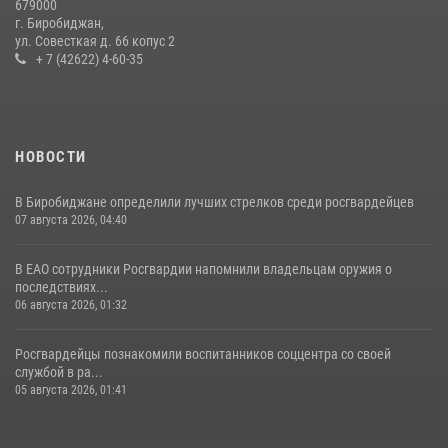
679000
Первых основам самообороны
г. Биробиджан,
ул. Совесткая д. 66 копус 2
13 июля 2026, 02:04
3
+ 7 (42622) 4-60-35
НОВОСТИ
В Биробиджане определили лучших стрелков среди росгвардейцев
07 августа 2026, 04:40
В ЕАО сотрудники Росгвардии напомнили владельцам оружия о
последствиях...
06 августа 2026, 01:32
Росгвардейцы познакомили воспитанников соццентра со своей
службой в ра...
05 августа 2026, 01:41