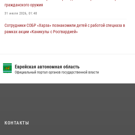
гражданского оружия
31 июля 2026, 01:48
Сотрудники СОБР «Харза» познакомили детей с работой спецназа в
рамках акции «Каникулы с Росгвардией»
23 июля 2026, 00:16
2
Инспекторы Росгвардии ЕАО принимают оружие — с выплатой
вознаграждения либо для передачи подразделениям СВО
Еврейская автономная область
21 июля 2026, 04:18
Официальный портал органов государственной власти
Команда из ЕАО - победитель чемпионата Восточного округа
Росгвардии по мини-футболу
15 июля 2026, 07:12
1
Результаты надзорной деятельности Росгвардии в сфере оборота
гражданского оружия в ЕАО
16 июля 2026, 02:01
КОНТАКТЫ
Спецназовцы СОБР «Харза» ЕАО обучили ребят из Движения