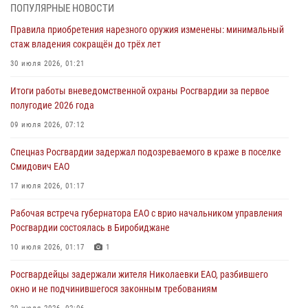
Российской Федерации
ПОПУЛЯРНЫЕ НОВОСТИ
01 августа 2026, 10:21
Правила приобретения нарезного оружия изменены: минимальный
стаж владения сокращён до трёх лет
В Росгвардии вспоминают российских воинов, погибших в Первой
мировой войне 1914-1918 годов
30 июля 2026, 01:21
01 августа 2026, 10:19
Итоги работы вневедомственной охраны Росгвардии за первое
полугодие 2026 года
Внесены изменения в правила проведения контрольного отстрела
гражданского оружия
09 июля 2026, 07:12
31 июля 2026, 01:48
Спецназ Росгвардии задержал подозреваемого в краже в поселке
Смидович ЕАО
Правила приобретения нарезного оружия изменены: минимальный
стаж владения сокращён до трёх лет
17 июля 2026, 01:17
30 июля 2026, 01:21
Рабочая встреча губернатора ЕАО с врио начальником управления
Росгвардии состоялась в Биробиджане
10 июля 2026, 01:17
1
Росгвардейцы задержали жителя Николаевки ЕАО, разбившего
окно и не подчинившегося законным требованиям