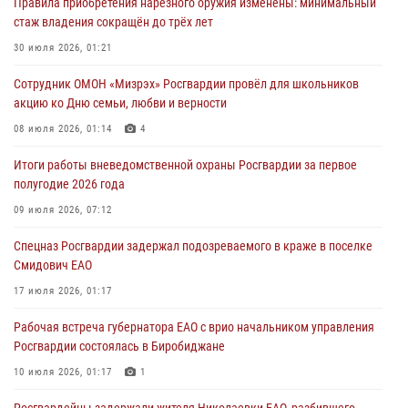
Правила приобретения нарезного оружия изменены: минимальный
стаж владения сокращён до трёх лет
В Росгвардии вспоминают российских воинов, погибших в Первой
мировой войне 1914-1918 годов
30 июля 2026, 01:21
01 августа 2026, 10:19
Сотрудник ОМОН «Мизрэх» Росгвардии провёл для школьников
акцию ко Дню семьи, любви и верности
Внесены изменения в правила проведения контрольного отстрела
гражданского оружия
08 июля 2026, 01:14
4
31 июля 2026, 01:48
Итоги работы вневедомственной охраны Росгвардии за первое
полугодие 2026 года
Правила приобретения нарезного оружия изменены: минимальный
стаж владения сокращён до трёх лет
09 июля 2026, 07:12
30 июля 2026, 01:21
Спецназ Росгвардии задержал подозреваемого в краже в поселке
Смидович ЕАО
17 июля 2026, 01:17
Рабочая встреча губернатора ЕАО с врио начальником управления
Росгвардии состоялась в Биробиджане
10 июля 2026, 01:17
1
Росгвардейцы задержали жителя Николаевки ЕАО, разбившего