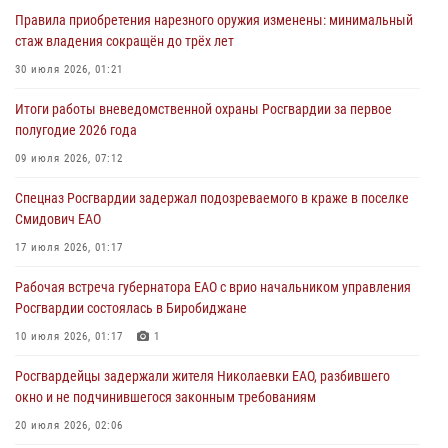
01 августа 2026, 10:21
Правила приобретения нарезного оружия изменены: минимальный
стаж владения сокращён до трёх лет
В Росгвардии вспоминают российских воинов, погибших в Первой
мировой войне 1914-1918 годов
30 июля 2026, 01:21
01 августа 2026, 10:19
Итоги работы вневедомственной охраны Росгвардии за первое
полугодие 2026 года
Внесены изменения в правила проведения контрольного отстрела
гражданского оружия
09 июля 2026, 07:12
31 июля 2026, 01:48
Спецназ Росгвардии задержал подозреваемого в краже в поселке
Смидович ЕАО
Правила приобретения нарезного оружия изменены: минимальный
стаж владения сокращён до трёх лет
17 июля 2026, 01:17
30 июля 2026, 01:21
Рабочая встреча губернатора ЕАО с врио начальником управления
Росгвардии состоялась в Биробиджане
10 июля 2026, 01:17
1
Росгвардейцы задержали жителя Николаевки ЕАО, разбившего
окно и не подчинившегося законным требованиям
20 июля 2026, 02:06